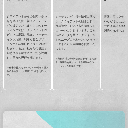
クライアントからのお問い合わ
ミーティングで得た情報に基づ
提案内容にクライ
せを受けた後、初回ミーティン
き、クライアントの競合分析、
いただけましたら
グを設定いたします。このミー
市場調査、および広告運用シミ
ービス条項や条件
ティングでは、クライアントの
ュレーションを行います。これ
契約を締結いたし
ビジネス課題、現在のマーケテ
らのデータを基に、クライアン
ィング活動、利用可能なリソー
トのニーズに合わせたカスタマ
スなどを詳細にヒアリングいた
イズされた広告戦略を提案いた
します。また、私たちの役割と
します。
期待される成果についても説明
し、双方の理解を深めます。
※類似商材の事例や実績を参考にしなが
ら、透明性を保ちつつ最も効果的なソリ
ューションを提案します。
※秘密保持契約（NDA）の締結を希望さ
れる場合は、この段階で手続きを行いま
す。