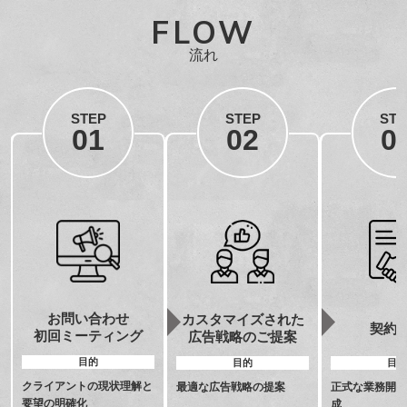
FLOW
流れ
STEP
STEP
STE
01
02
0
お問い合わせ
カスタマイズされた
契約
初回ミーティング
広告戦略のご提案
目的
目的
目的
クライアントの現状理解と
最適な広告戦略の提案
正式な業務開始
要望の明確化
成