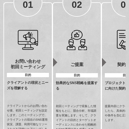
01
02
0
お問い合わせ
ご提案
契約
初回ミーティング
目的
目的
目的
クライアントの現状とニー
効果的なSNS戦略を提案す
プロジェクトの
ズを理解する
る
に向けた契約
クライアントからのお問い合わ
初回ミーティングで収集した情
提案内容にクライ
せ後、初回ミーティングを設定
報をもとに、競合分析、市場調
したら、具体的な
します。このミーティングで、
査を実施します。そして、クラ
や条件を含む正式
クライアントの現在のSNS運用
イアントの目的とターゲットオ
します。
状況、課題、利用可能なリソー
ーディエンスに合わせた戦略的
スなどを詳細にヒアリングしま