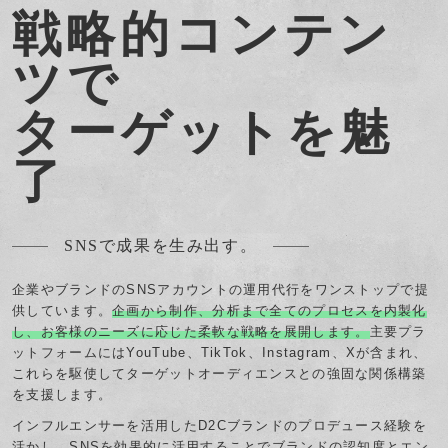
戦略的コンテン
ツで
ターゲットを魅
了
SNSで成果を生み出す。
企業やブランドのSNSアカウントの運用代行をワンストップで提
供しています。
企画から制作、分析まで全てのプロセスを内製化
し、お客様のニーズに応じた柔軟な戦略を展開します。
主要プラ
ットフォームにはYouTube、TikTok、Instagram、Xが含まれ、
これらを駆使してターゲットオーディエンスとの強固な関係構築
を支援します。
インフルエンサーを活用したD2Cブランドのプロデュース経験を
活かし、SNSを効果的に活用することでブランドの認知度とエン